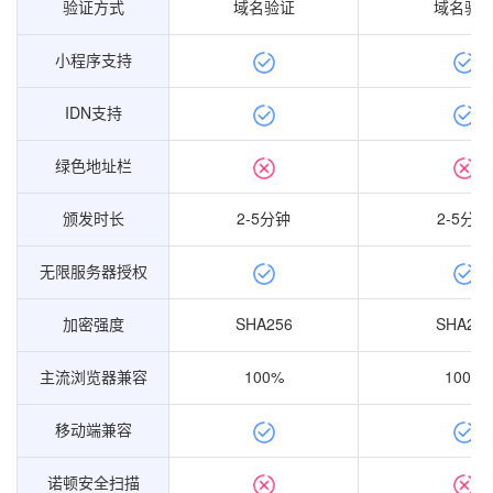
验证方式
验证方式
域名验证
域名验
小程序支持
小程序支持
IDN支持
IDN支持
绿色地址栏
绿色地址栏
颁发时长
颁发时长
2-5分钟
2-5分钟
无限服务器授权
无限服务器授权
加密强度
加密强度
SHA256
SHA256
主流浏览器兼容
主流浏览器兼容
100%
100%
移动端兼容
移动端兼容
诺顿安全扫描
诺顿安全扫描