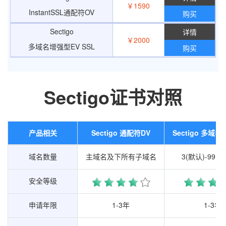
￥1590
InstantSSL通配符OV
购买
Sectigo
0371-
￥2000
多域名增强型EV SSL
购买
66266001
Sectigo证书对照
产品相关
产品相关
Sectigo 通配符DV
Sectigo 多域
域名数量
域名数量
主域名及下所有子域名
3(默认)-99
安全等级
安全等级
申请年限
申请年限
1-3年
1-3年